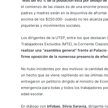
“
Más del 60 % de la población está por debajo de 
el comienzo de las clases es de una enorme preocu
padres y madres están en la disyuntiva de afrontar
encima de los $250.000- cuando no les alcanza par
piqueteras y movimientos sociales.
Los dirigentes de la UTEP, entre los que destacan 
Trabajadores Excluidos (MTE), la Corriente Clasist
realizar una “asamblea general” frente al Palaci
firme oposición de la numerosa presencia de efect
No hubo incidentes por dos motivos: la cantidad de
un hecho que se viene repitiendo en las últimas ma
entregaron un petitorio dirigido al ministro de Ec
emergencia para todas y todos los trabajadores por
edad escolar.
En diálogo con
Infobae
,
Silvia Saravia,
dirigente n