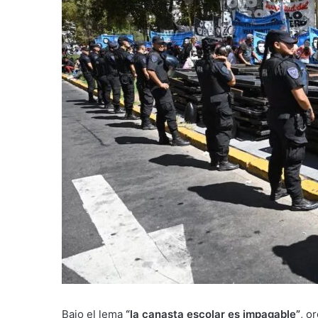
Bajo el lema
“la canasta escolar es impagable”
, o