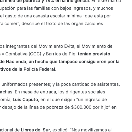
la línea de pobreza y 18% en la indigencia
. En este marco
pación para las familias con bajos ingresos, y muchos
 el gasto de una canasta escolar mínima -que está por
a comer”, describe el texto de las organizaciones
los integrantes del Movimiento Evita, el Movimiento de
a y Combativa (CCC) y Barrios de Pie,
tenían previsto
o de Hacienda
,
un hecho que tampoco consiguieron por la
ivos de la Policía Federal
.
 uniformados presentes; y la poca cantidad de asistentes,
rchas. En mesa de entrada, los dirigentes sociales
onomía,
Luis Caputo
, en el que exigen “un ingreso de
 debajo de la línea de pobreza de $300.000 por hijo” en
acional de
Libres del Sur
, explicó: “Nos movilizamos al