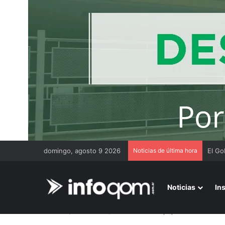
domingo, agosto 9 2026
Noticias de última hora
El Go
Noticias
In
Inicio
/
Nacionales
/
Primera marcha piquetera del año: f