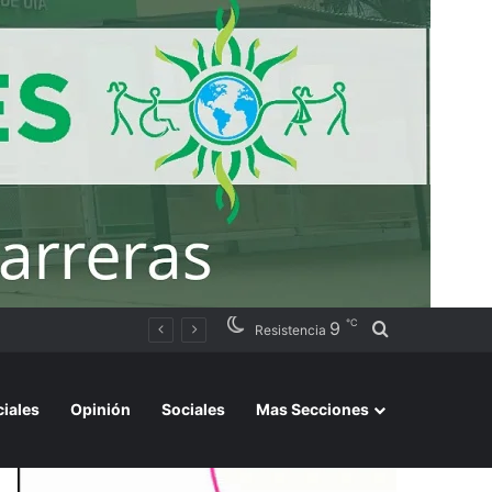
℃
9
Buscar por
rtos del país
Resistencia
ciales
Opinión
Sociales
Mas Secciones