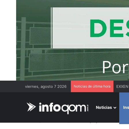
viernes, agosto 7 2026
Noticias de última hora
Duro m
Noticias
In
Inicio
/
Institucionales
/
Taller de Epilepsia Infantil: la 