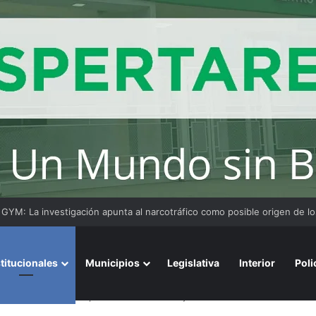
ensaje del arzobispo de Buenos Aires en la misa de San Cayetano
stitucionales
Municipios
Legislativa
Interior
Poli
vicegobernadora participó activamente de la jornada