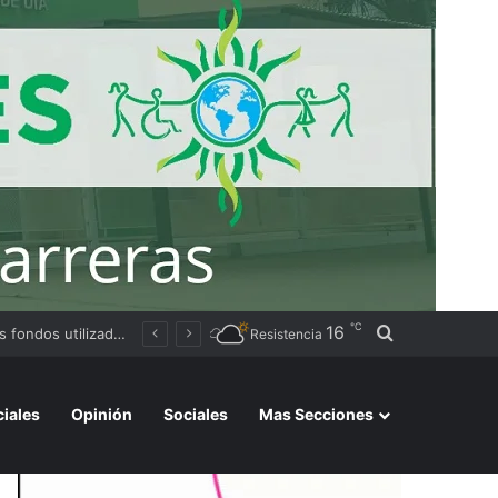
℃
16
Buscar por
Resistencia
ciales
Opinión
Sociales
Mas Secciones