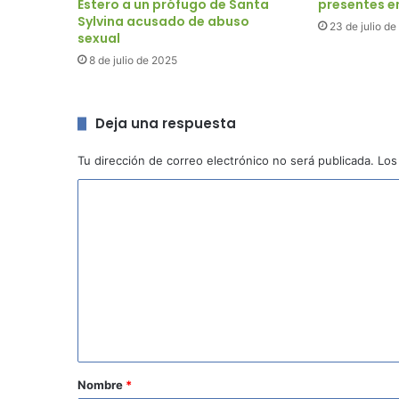
Estero a un prófugo de Santa
presentes e
Sylvina acusado de abuso
23 de julio d
sexual
8 de julio de 2025
Deja una respuesta
Tu dirección de correo electrónico no será publicada.
Los
C
o
m
e
n
t
a
r
Nombre
*