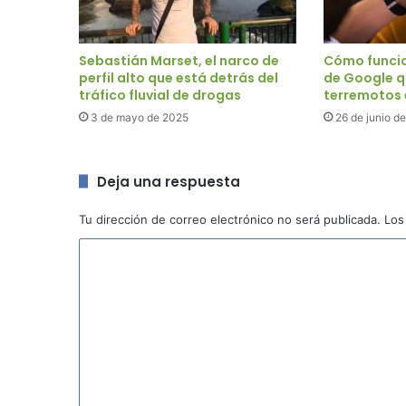
Sebastián Marset, el narco de
Cómo funcio
perfil alto que está detrás del
de Google q
tráfico fluvial de drogas
terremotos 
3 de mayo de 2025
26 de junio d
Deja una respuesta
Tu dirección de correo electrónico no será publicada.
Los
C
o
m
e
n
t