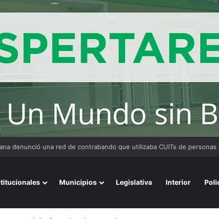
 Medina fue imputado por abuso sexual y la causa continúa bajo investig
stitucionales
Municipios
Legislativa
Interior
Poli