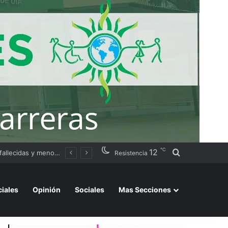
℃
12
Buscar por
ación judicial
Resistencia
ciales
Opinión
Sociales
Mas Secciones