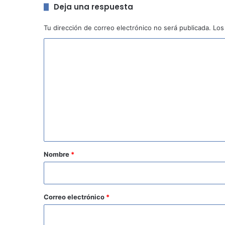
Deja una respuesta
Tu dirección de correo electrónico no será publicada.
Los
C
o
m
e
n
t
a
r
Nombre
*
i
o
*
Correo electrónico
*