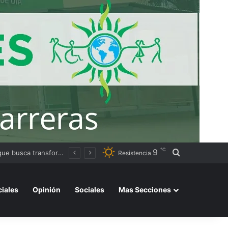
℃
9
Buscar por
La Aduana denunció una red de contrabando que utilizaba CUITs de personas fallecidas y menores de edad
Resistencia
ciales
Opinión
Sociales
Mas Secciones