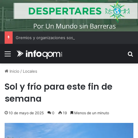
Gremios y organizaciones sostienen la marcha pese a los cambios en la Ley de Tierras
Menú
B
Inicio
/
Locales
Sol y frío para este fin de
semana
10 de mayo de 2025
0
19
Menos de un minuto