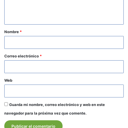
n
t
a
r
Nombre
*
i
o
*
Correo electrónico
*
Web
Guarda mi nombre, correo electrónico y web en este
navegador para la próxima vez que comente.