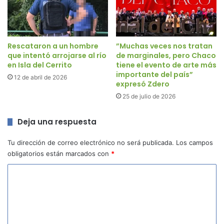
Rescataron a un hombre
”Muchas veces nos tratan
que intentó arrojarse al río
de marginales, pero Chaco
en Isla del Cerrito
tiene el evento de arte más
importante del país”
12 de abril de 2026
expresó Zdero
25 de julio de 2026
Deja una respuesta
Tu dirección de correo electrónico no será publicada.
Los campos
obligatorios están marcados con
*
C
o
m
e