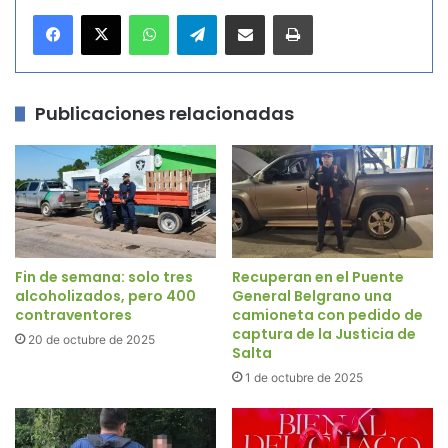
WhatsApp
Telegram
Compartir por correo electrónico
Imprimir
Publicaciones relacionadas
Fin de semana: solo tres
Recuperan en el Puente
alcoholizados, pero 400
General Belgrano una
contraventores
camioneta con pedido de
captura de la Justicia de
20 de octubre de 2025
Salta
1 de octubre de 2025